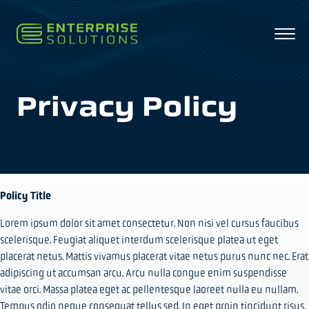
Privacy Policy
Policy Title
Lorem ipsum dolor sit amet consectetur. Non nisi vel cursus faucibus
scelerisque. Feugiat aliquet interdum scelerisque platea ut eget
placerat netus. Mattis vivamus placerat vitae netus purus nunc nec. Erat
adipiscing ut accumsan arcu. Arcu nulla congue enim suspendisse
vitae orci. Massa platea eget ac pellentesque laoreet nulla eu nullam.
Tempus odio neque consequat tellus sed. In eget proin tincidunt risus.